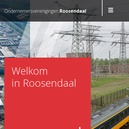
Ondernemersverenigingen
Roosendaal
Home
Uitloggen
Sluiten
SOFR
Welkom
OVB
in Roosendaal
OVM
Nieuws
Contact